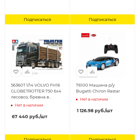
Подписаться
Подписаться
56360T 1/14 VOLVO FH16
76100 Машина р/у
GLOBETROTTER 750 6х4
Bugatti Chiron Rastar
лесовоз, бревна в
Нет в наличии
комплекте. Tamiya
Нет в наличии
1 126.98
руб.
/шт
67 440
руб.
/шт
Подписаться
Подписаться