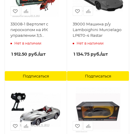
33008-1 Вертолет с
39000 Машина р/у
гироскопом на ИК
Lamboighini Murcielago
управлении 3,5
LP670-4 Rastar
канальный,
Нет в наличии
Нет в наличии
28x9.5x12.5см, металл
Rastar
1 912.50
руб.
/шт
1 134.75
руб.
/шт
Подписаться
Подписаться