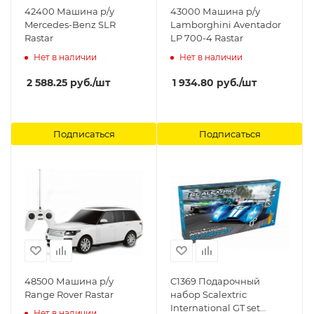
42400 Машина р/у
43000 Машина р/у
Mercedes-Benz SLR
Lamborghini Aventador
Rastar
LP 700-4 Rastar
Нет в наличии
Нет в наличии
2 588.25
руб.
/шт
1 934.80
руб.
/шт
Подписаться
Подписаться
48500 Машина р/у
C1369 Подарочный
Range Rover Rastar
набор Scalextric
International GT set
Нет в наличии