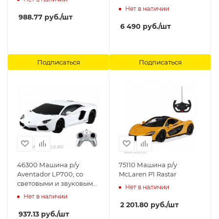
Scalextric
Нет в наличии
988.77
руб.
/шт
6 490
руб.
/шт
Подписаться
Подписаться
46300 Машина р/у
75110 Машина р/у
Aventador LP700, со
McLaren P1 Rastar
световыми и звуковыми
Нет в наличии
эффектами, работает на
Нет в наличии
3 батарейках АА Rastar
2 201.80
руб.
/шт
937.13
руб.
/шт