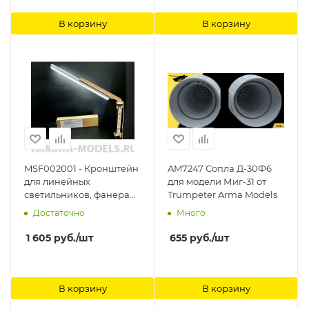
В корзину
В корзину
MSF002001 - Кронштейн
AM7247 Сопла Д-30Ф6
для линейных
для модели Миг-31 от
светильников, фанера
Trumpeter Arma Models
Модель-Сервис
Достаточно
Много
1 605
руб.
/шт
655
руб.
/шт
В корзину
В корзину