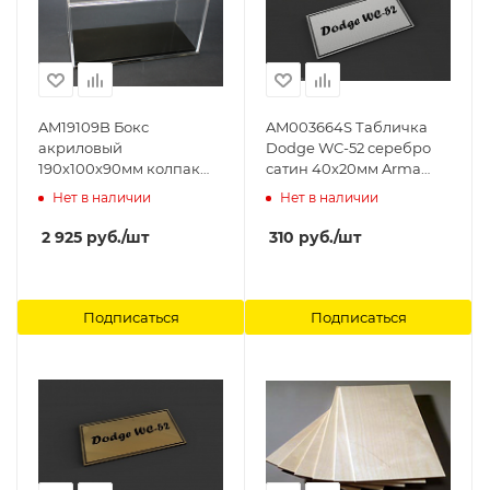
AM19109B Бокс
AM003664S Табличка
акриловый
Dodge WC-52 серебро
190х100х90мм колпак
сатин 40х20мм Arma
3мм, основание 3+3мм
Models
Нет в наличии
Нет в наличии
черный глянец Arma
Models
2 925
руб.
/шт
310
руб.
/шт
Подписаться
Подписаться