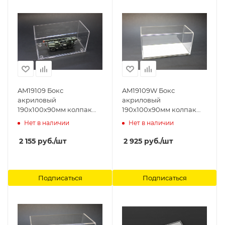
AM19109 Бокс
AM19109W Бокс
акриловый
акриловый
190х100х90мм колпак
190х100х90мм колпак
2мм, основание 3мм
3мм, основание 3+3мм
Нет в наличии
Нет в наличии
Arma Models
белый глянец Arma
Models
2 155
руб.
/шт
2 925
руб.
/шт
Подписаться
Подписаться