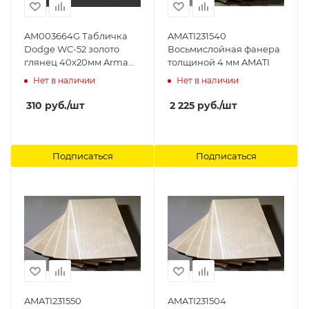
AM003664G Табличка
AMATI231540
Dodge WC-52 золото
Восьмислойная фанера
глянец 40х20мм Arma
толщиной 4 мм AMATI
Models
Нет в наличии
Нет в наличии
310
руб.
/шт
2 225
руб.
/шт
Подписаться
Подписаться
AMATI231550
AMATI231504