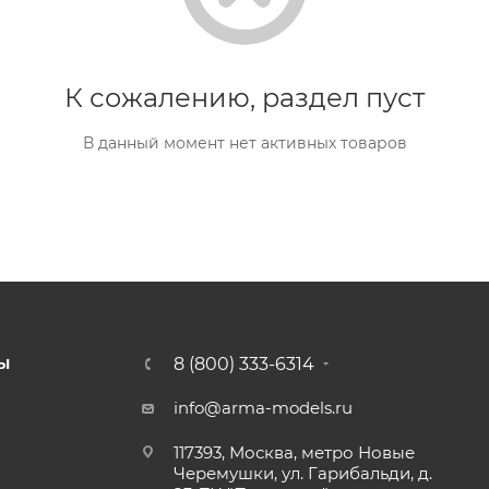
К сожалению, раздел пуст
В данный момент нет активных товаров
8 (800) 333-6314
Ы
info@arma-models.ru
117393, Москва, метро Новые
Черемушки, ул. Гарибальди, д.