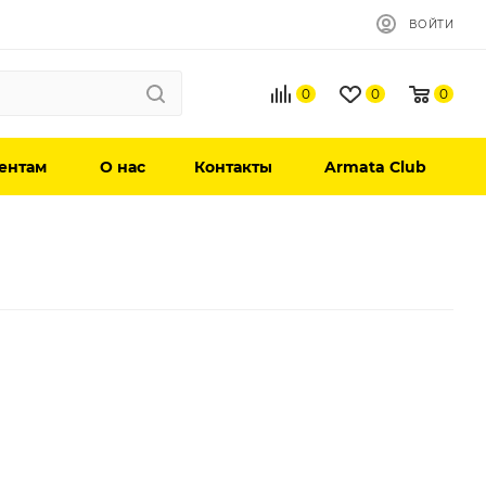
ВОЙТИ
0
0
0
ентам
О нас
Контакты
Armata Club