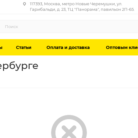
117393, Москва, метро Новые Черемушки, ул.
Гарибальди, д. 23, ТЦ "Панорама", павильон 2П-65.
ы
Статьи
Оплата и доставка
Оптовым кли
ербурге