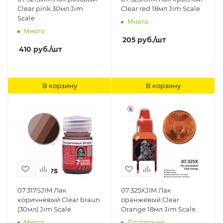
Clear pink 30мл Jim
Clear red 18мл Jim Scale
Scale
Много
Много
205
руб.
/шт
410
руб.
/шт
В корзину
В корзину
07.317SJIM Лак
07.325XJIM Лак
коричневый Clear braun
оранжевый Clear
(30мл) Jim Scale
Orange 18мл Jim Scale
Много
Достаточно