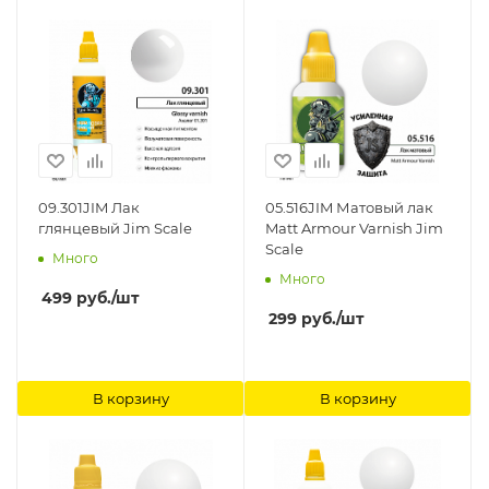
09.301JIM Лак
05.516JIM Матовый лак
глянцевый Jim Scale
Matt Armour Varnish Jim
Scale
Много
Много
499
руб.
/шт
299
руб.
/шт
В корзину
В корзину