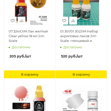
07.324XJIM Лак желтый
01.301/01.302JIM Набор
Clear yellow 18 мл Jim
акриловых лаков Jim
Scale
Scale: глянцевый и
матовый, 2 шт по 18мл
Достаточно
Достаточно
Jim Scale
205
руб.
/шт
520
руб.
/шт
В корзину
В корзину