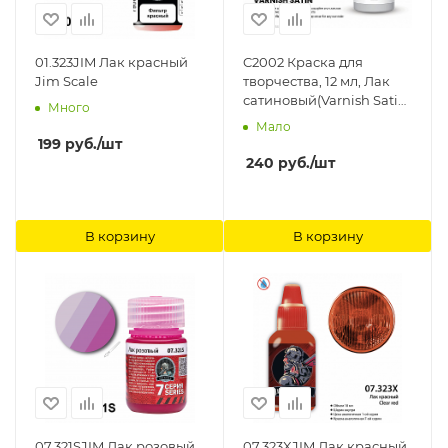
01.323JIM Лак красный
C2002 Краска для
Jim Scale
творчества, 12 мл, Лак
сатиновый(Varnish Satin)
Много
ICM-Color
Мало
199
руб.
/шт
240
руб.
/шт
В корзину
В корзину
07.321SJIM Лак розовый
07.323XJIM Лак красный