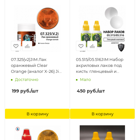
07.325(v2)JIM Лак
05.515/05.516JIM Набор
оранжевый Clear
акриловых лаков под
Orange (аналог X-26) Jim
кисть: глянцевый и
Scale
матовый Jim Scale
Достаточно
Мало
199
руб.
/шт
450
руб.
/шт
В корзину
В корзину