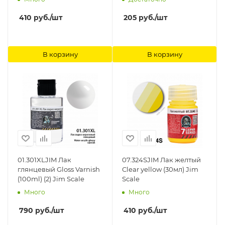
410
руб.
/шт
205
руб.
/шт
В корзину
В корзину
01.301XLJIM Лак
07.324SJIM Лак желтый
глянцевый Gloss Varnish
Clear yellow (30мл) Jim
(100ml) (2) Jim Scale
Scale
Много
Много
790
руб.
/шт
410
руб.
/шт