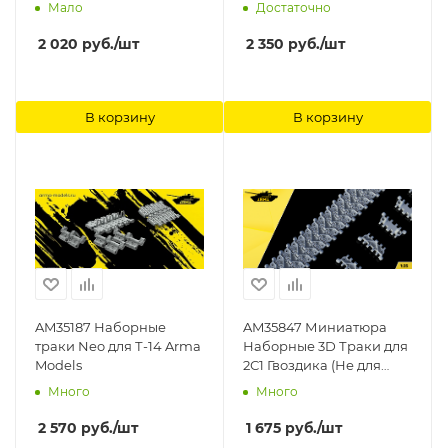
models
грунтозацепами плюс
Мало
Достаточно
ведущие звезды+
запаски MINIARM
2 020
руб.
/шт
2 350
руб.
/шт
В корзину
В корзину
AM35187 Наборные
AM35847 Миниатюра
траки Neo для Т-14 Arma
Наборные 3D Траки для
Models
2С1 Гвоздика (Не для
свободной продажи)
Много
Много
Arma Models
2 570
руб.
/шт
1 675
руб.
/шт