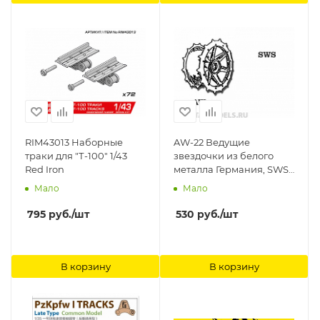
RIM43013 Наборные
AW-22 Ведущие
траки для "Т-100" 1/43
звездочки из белого
Red Iron
металла Германия, SWS
(в наборе два ведущих
Мало
Мало
колеса) 1/35 Friulmodel
795
руб.
/шт
530
руб.
/шт
В корзину
В корзину