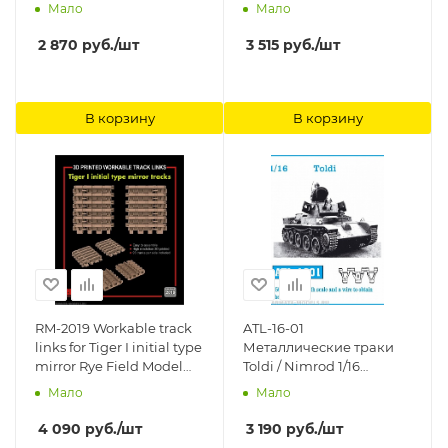
SCORPION, SCIMITAR,
Rye Field Model (RFM)
Мало
Мало
машины семейства
CVR(T) ранний тип 1/35
2 870
руб.
/шт
3 515
руб.
/шт
Friulmodel
В корзину
В корзину
RM-2019 Workable track
ATL-16-01
links for Tiger I initial type
Металлические траки
mirror Rye Field Model
Toldi / Nimrod 1/16
(RFM)
Friulmodel
Мало
Мало
4 090
руб.
/шт
3 190
руб.
/шт