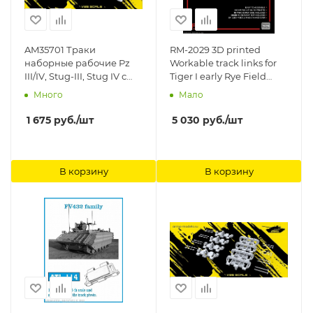
AM35701 Траки
RM-2029 3D printed
наборные рабочие Pz
Workable track links for
III/IV, Stug-III, Stug IV с
Tiger I early Rye Field
уширителями
Model (RFM)
Много
Мало
"winterketten" (зимние).
3D печать Arma Models
1 675
руб.
/шт
5 030
руб.
/шт
В корзину
В корзину