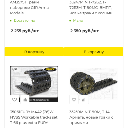
AM35791 Траки
35247MIN T-72Б2, T-
наборные G1R Arma
72Б3M, T-90MC, BMПT,
Models
новые траки с косыми
грунтозацепами плюс
Достаточно
Мало
ведущие звезды
MINIARM
2 235
руб.
/шт
2 350
руб.
/шт
В корзину
В корзину
35061FURY M4A2 (76)W
35250MIN T-90M, Т-14
HVSS Workable tracks set
Армата, новые траки с
T-66 plus extra FURY
прямыми