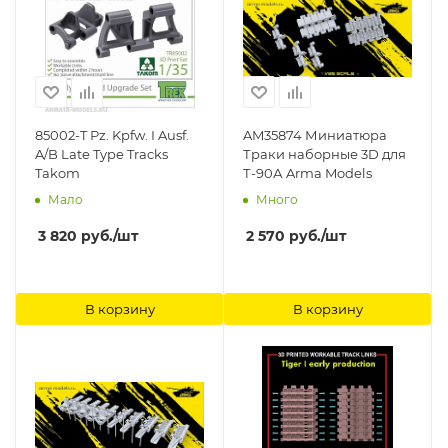
85002-T Pz. Kpfw. I Ausf.
AM35874 Миниатюра
A/B Late Type Tracks
Траки наборные 3D для
Takom
Т-90А Arma Models
Мало
Много
3 820
руб.
/шт
2 570
руб.
/шт
В корзину
В корзину