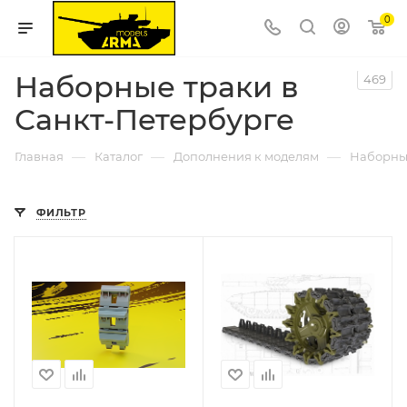
0
Наборные траки в
469
Санкт-Петербурге
—
—
—
Главная
Каталог
Дополнения к моделям
Наборны
ФИЛЬТР