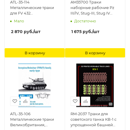
ATL-35-114
AM35700 Траки
Металлические траки
наборные рабочие Pz
для FV 432
III/IV, Stug-III, Stug IV
Великобритании
поздние. 3D печать
Мало
Достаточно
Friulmodel
Arma Models
2 870
руб.
/шт
1 675
руб.
/шт
В корзину
В корзину
ATL-35-106
RM-2037 Траки для
Металлические траки
советского танка КВ-1 с
Великобритания,
упрощенной башней