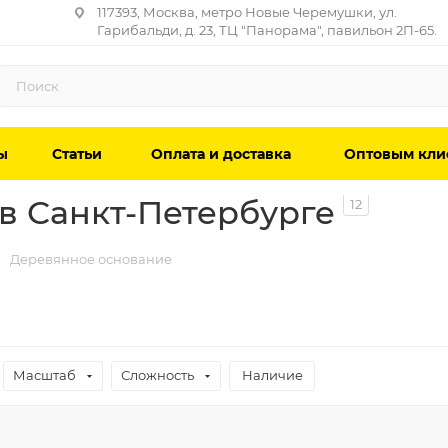
117393, Москва, метро Новые Черемушки, ул.
Гарибальди, д. 23, ТЦ "Панорама", павильон 2П-65.
ы
Статьи
Оплата и доставка
Оптовым кли
в Санкт-Петербурге
12
Деревянное основание
Масштаб
Сложность
Наличие