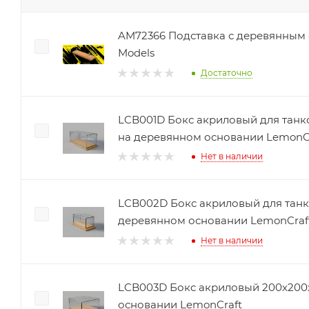
AM72366 Подставка с деревянным
Models
Достаточно
LCB001D Бокс акриловый для танков
на деревянном основании LemonC
Нет в наличии
LCB002D Бокс акриловый для танко
деревянном основании LemonCraf
Нет в наличии
LCB003D Бокс акриловый 200х200
основании LemonCraft