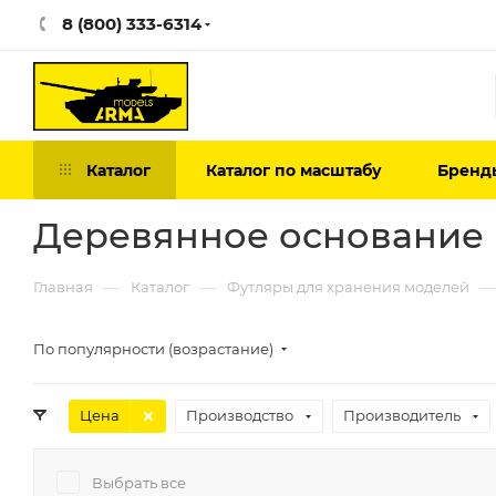
8 (800) 333-6314
Каталог
Каталог по масштабу
Бренд
Деревянное основание 
—
—
—
Главная
Каталог
Футляры для хранения моделей
По популярности (возрастание)
Цена
Производство
Производитель
Выбрать все