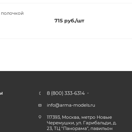
с полочкой
715
руб.
/шт
8 (800) 333-6314
Ы
info@arma-models.ru
117393, Москва, метро Новые
Черемушки, ул. Гарибальди, д.
23, ТЦ "Панорама", павильон