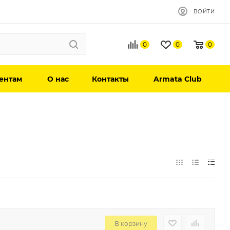
ВОЙТИ
0
0
0
ентам
О нас
Контакты
Armata Club
В корзину