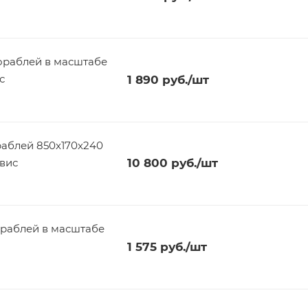
ораблей в масштабе
с
1 890
руб.
/шт
аблей 850х170х240
рвис
10 800
руб.
/шт
ораблей в масштабе
1 575
руб.
/шт