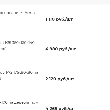
 основанием Arma
1 110
руб.
/шт
 1/35 360х160х140
raft
4 980
руб.
/шт
в 1/72 175х80х80 на
t
2 120
руб.
/шт
х100 на деревянном
4 265
руб.
/шт