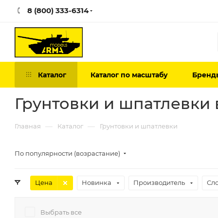
8 (800) 333-6314
Каталог
Каталог по масштабу
Бренд
Грунтовки и шпатлевки 
—
—
Главная
Каталог
Грунтовки и шпатлевки
По популярности (возрастание)
Цена
Новинка
Производитель
Сл
Выбрать все