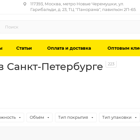
117393, Москва, метро Новые Черемушки, ул.
Гарибальди, д. 23, ТЦ "Панорама", павильон 2П-65.
ы
Статьи
Оплата и доставка
Оптовым кли
в Санкт-Петербурге
223
ожность
Объём
Тип покрытия
Тип упаковки