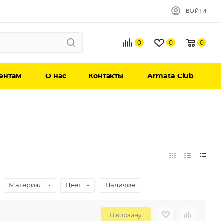
ВОЙТИ
0
0
0
ентам
О нас
Контакты
Armata Club
Материал
Цвет
Наличие
В корзину