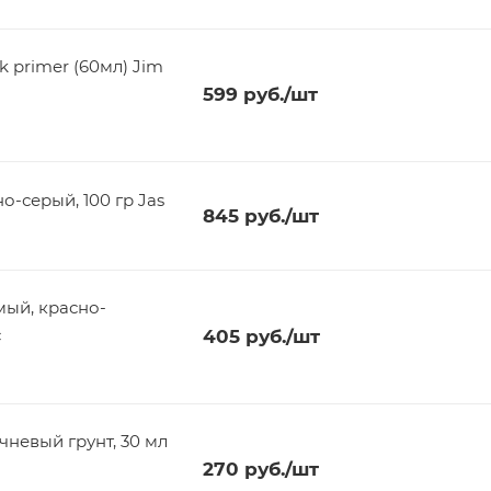
k primer (60мл) Jim
599
руб.
/шт
-серый, 100 гр Jas
845
руб.
/шт
мый, красно-
с
405
руб.
/шт
чневый грунт, 30 мл
270
руб.
/шт