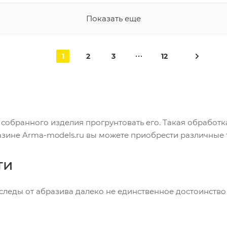
Показать еще
1
2
3
12
обранного изделия прогрунтовать его. Такая обработк
газине Arma-models.ru вы можете приобрести различные
ти
следы от абразива далеко не единственное достоинство