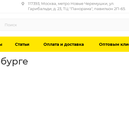
117393, Москва, метро Новые Черемушки, ул.
Гарибальди, д. 23, ТЦ "Панорама", павильон 2П-65.
ы
Статьи
Оплата и доставка
Оптовым кли
рбурге