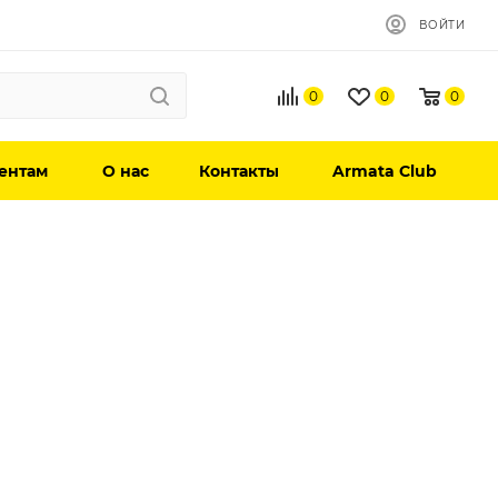
ВОЙТИ
0
0
0
ентам
О нас
Контакты
Armata Club