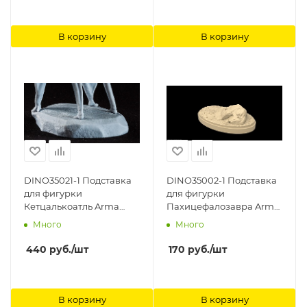
В корзину
В корзину
DINO35021-1 Подставка
DINO35002-1 Подставка
для фигурки
для фигурки
Кетцалькоатль Arma
Пахицефалозавра Arma
Models, 1/35
Models
Много
Много
440
руб.
/шт
170
руб.
/шт
В корзину
В корзину