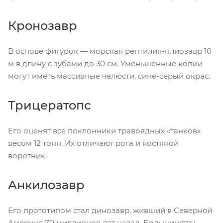
Кронозавр
В основе фигурок — морская рептилия-плиозавр 10
м в длину с зубами до 30 см. Уменьшенные копии
могут иметь массивные челюсти, сине-серый окрас.
Трицератопс
Его оценят все поклонники травоядных «танков»
весом 12 тонн. Их отличают рога и костяной
воротник.
Анкилозавр
Его прототипом стал динозавр, живший в Северной
Америке 70 миллионов лет назад. Большинству