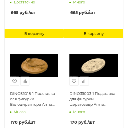
Models
Hobby
Достаточно
Много
665
руб.
/шт
665
руб.
/шт
В корзину
В корзину
DINO35018-1 Подставка
DINO35003-1 Подставка
для фигурки
для фигурки
Велоцираптора Arma
Цератозавр Arma
Models
Models
Много
Много
170
руб.
/шт
170
руб.
/шт