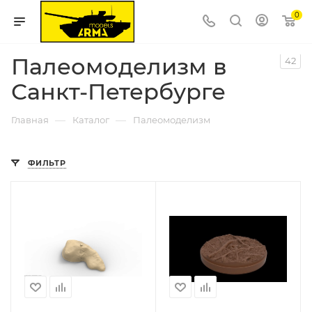
0
Палеомоделизм в
42
Санкт-Петербурге
—
—
Главная
Каталог
Палеомоделизм
ФИЛЬТР