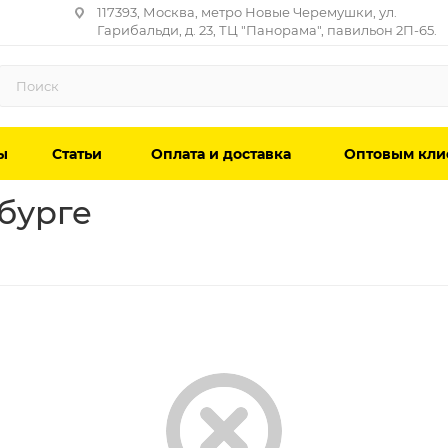
117393, Москва, метро Новые Черемушки, ул.
Гарибальди, д. 23, ТЦ "Панорама", павильон 2П-65.
ы
Статьи
Оплата и доставка
Оптовым кли
бурге