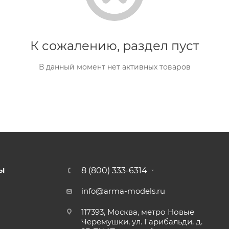
К сожалению, раздел пуст
В данный момент нет активных товаров
8 (800) 333-6314
Ы
info@arma-models.ru
117393, Москва, метро Новые
Черемушки, ул. Гарибальди, д.