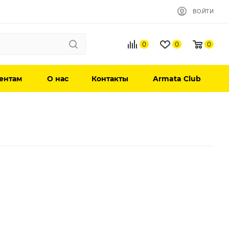
ВОЙТИ
0
0
0
ентам
О нас
Контакты
Armata Club