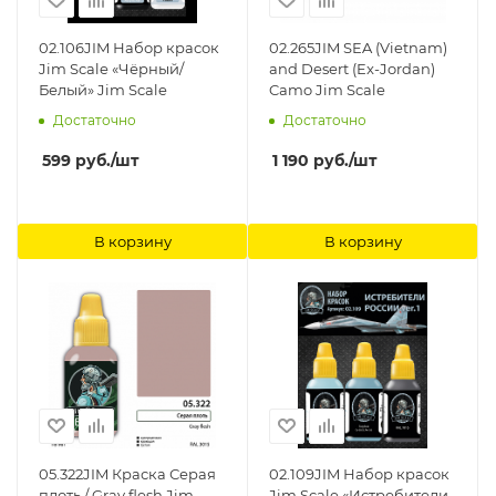
02.106JIM Набор красок
02.265JIM SEA (Vietnam)
Jim Scale «Чёрный/
and Desert (Ex-Jordan)
Белый» Jim Scale
Camo Jim Scale
Достаточно
Достаточно
599
руб.
/шт
1 190
руб.
/шт
В корзину
В корзину
05.322JIM Краска Серая
02.109JIM Набор красок
плоть / Gray flesh Jim
Jim Scale «Истребители