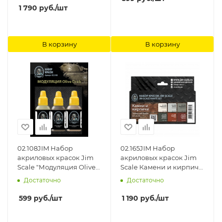
1 790
руб.
/шт
В корзину
В корзину
02.108JIM Набор
02.165JIM Набор
акриловых красок Jim
акриловых красок Jim
Scale "Модуляция Olive
Scale Камени и кирпичи
Drab" / 3 Paints Set
Jim Scale
Достаточно
Достаточно
Modulation Olive Drab
Jim Scale
599
руб.
/шт
1 190
руб.
/шт