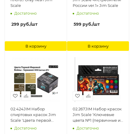
Scale
России ver.1» Jim Scale
Достаточно
Достаточно
299
руб.
/шт
599
руб.
/шт
В корзину
В корзину
02.424JIM Набор
02.267JIM Набор красок
спиртовых красок Jim
Jim Scale 'Ключевые
Scale 'Цвета первой
цвета №1 (первичные и
мировой Германия' Jim
вторичные)' Jim Scale
Достаточно
Достаточно
Scale