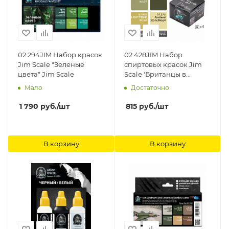
02.294JIM Набор красок
02.428JIM Набор
Jim Scale "Зеленые
спиртовых красок Jim
цвета" Jim Scale
Scale 'Британцы в
Северной Африке 1942-
Мало
Достаточно
43' Jim Scale
1 790
руб.
/шт
815
руб.
/шт
В корзину
В корзину