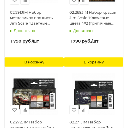
02.291JIM Набор
02.268JIM Набор красок
металликов под кисть
Jim Scale 'Ключевые
Jim Scale "Цветные
цвета №2 (тритичные
металлики"
цвета)' Jim Scale
Достаточно
Достаточно
1 790
руб.
/шт
1 790
руб.
/шт
В корзину
В корзину
02.272JIM Набор
02.271JIM Набор
акриловых красок Jim
акриловых красок Jim