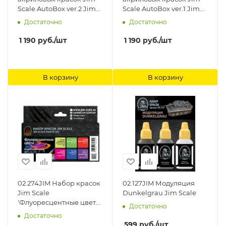
Scale AutoBox ver.2 Jim
Scale AutoBox ver.1 Jim
Scale
Scale
Достаточно
Достаточно
1 190
руб.
/шт
1 190
руб.
/шт
В корзину
В корзину
02.274JIM Набор красок
02.127JIM Модуляция
Jim Scale
Dunkelgrau Jim Scale
'Флуоресцентные цвета'
Достаточно
Jim Scale
Достаточно
599
руб.
/шт