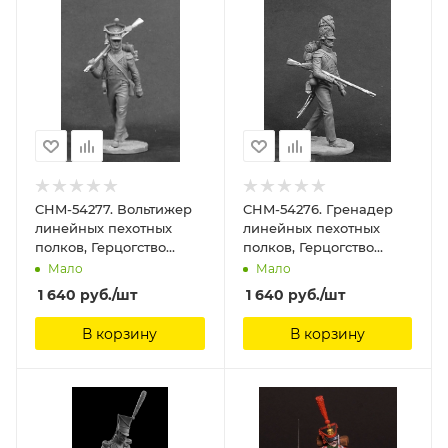
CHM-54277. Вольтижер
CHM-54276. Гренадер
линейных пехотных
линейных пехотных
полков, Герцогство
полков, Герцогство
Варшавское, 1810-14 гг.
Варшавское, 1810-14 гг.
Мало
Мало
54 мм. Материал -
54 мм. Материал -
1 640
руб.
/шт
1 640
руб.
/шт
смола. Chronos
смола. Chronos
Miniatures, 54 мм
Miniatures, 54 мм
В корзину
В корзину