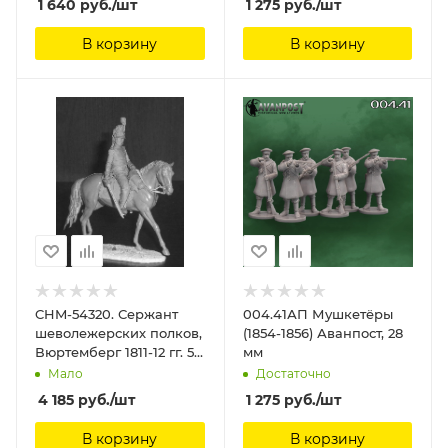
1 640
руб.
/шт
1 275
руб.
/шт
Материал - смола.
Chronos Miniatures, 54
В корзину
В корзину
мм
CHM-54320. Сержант
004.41АП Мушкетёры
шеволежерских полков,
(1854-1856) Аванпост, 28
Вюртемберг 1811-12 гг. 54
мм
мм. Материал - смола.
Мало
Достаточно
Chronos Miniatures, 54
4 185
руб.
/шт
1 275
руб.
/шт
мм
В корзину
В корзину