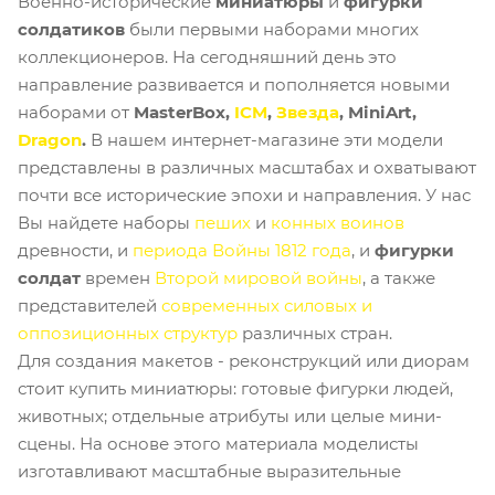
Военно-исторические
миниатюры
и
фигурки
солдатиков
были первыми наборами многих
коллекционеров. На сегодняшний день это
направление развивается и пополняется новыми
наборами от
MasterBox,
ICM
,
Звезда
,
MiniArt
,
Dragon
.
В нашем интернет-магазине эти модели
представлены в различных масштабах и охватывают
почти все исторические эпохи и направления. У нас
Вы найдете наборы
пеших
и
конных воинов
древности, и
периода Войны 1812 года
, и
фигурки
солдат
времен
Второй мировой войны
, а также
представителей
современных силовых и
оппозиционных структур
различных стран.
Для создания макетов - реконструкций или диорам
стоит купить миниатюры: готовые фигурки людей,
животных; отдельные атрибуты или целые мини-
сцены. На основе этого материала моделисты
изготавливают масштабные выразительные