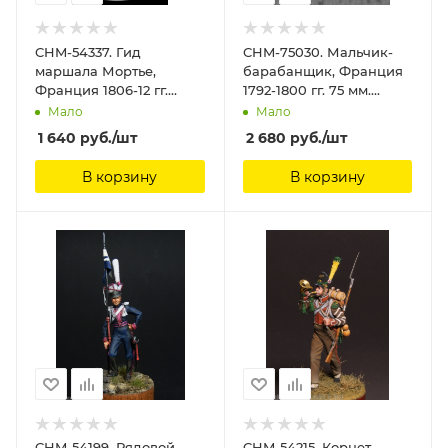
CHM-54337. Гид
CHM-75030. Мальчик-
маршала Мортье,
барабанщик, Франция
Франция 1806-12 гг.
1792-1800 гг. 75 мм.
Материал - смола.
Материал - смола.
Мало
Мало
Chronos Miniatures, 54
Chronos Miniatures,
1 640
руб.
/шт
2 680
руб.
/шт
мм
В корзину
В корзину
CHM-54199. Рядовой
CHM-54215. Корнет