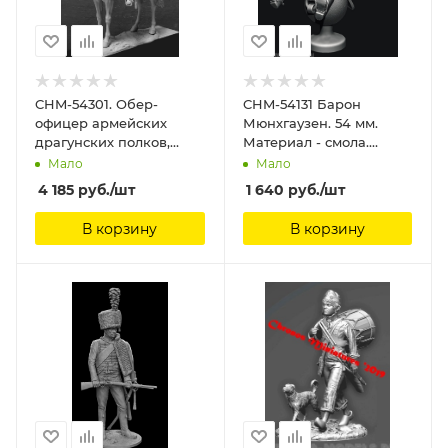
CHM-54301. Обер-
CHM-54131 Барон
офицер армейских
Мюнхгаузен. 54 мм.
драгунских полков,
Материал - смола.
Россия 1812-14 гг. 54 мм.
Chronos Miniatures,
Мало
Мало
Материал - смола.
4 185
руб.
/шт
1 640
руб.
/шт
Chronos Miniatures, 54
мм
В корзину
В корзину