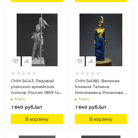
CHM-54143. Рядовой
CHM-54080. Великая
уланских армейских
Княжна Татьяна
полков, Россия 1809-14
Николаевна Романова в
гг. 54 мм. Материал –
мундире шефа 8-го
Мало
Мало
смола. Chronos
Вознесенского
1 640
руб.
/шт
1 640
руб.
/шт
Miniatures, 54 мм
Уланского полка,
Россия 1912-14 гг. 54 мм.
В корзину
В корзину
Материал - смола.
Chronos Miniatures, 54
мм