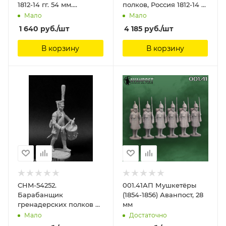
1812-14 гг. 54 мм.
полков, Россия 1812-14 гг.
Материал - смола.
54 мм. Материал -
Мало
Мало
Chronos Miniatures, 54
смола. Chronos
1 640
руб.
/шт
4 185
руб.
/шт
мм
Miniatures, 54мм
В корзину
В корзину
CHM-54252.
001.41АП Мушкетёры
Барабанщик
(1854-1856) Аванпост, 28
гренадерских полков и
мм
рот (2 варианта головы),
Мало
Достаточно
Россия 1812-14 гг. 54 мм.