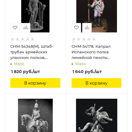
CHM-54348(M). Штаб-
CHM-54178. Капрал
трубач армейских
Испанского полка
уланских полков,
линейной пехоты
Россия 1812-14 гг. 54 мм.
Жозеф Наполеон, 1809-
Мало
Мало
Материал -белый
12 гг. 54 мм. Материал -
1 820
руб.
/шт
1 640
руб.
/шт
металл. Chronos
смола. Chronos
Miniatures, 54мм
Miniatures,
В корзину
В корзину