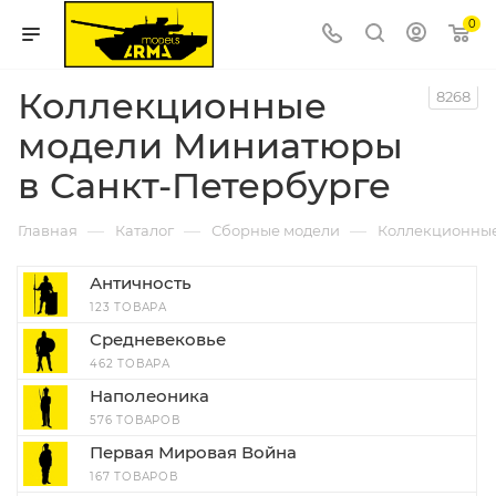
0
Коллекционные
8268
модели Миниатюры
в Санкт-Петербурге
—
—
—
Главная
Каталог
Сборные модели
Коллекционны
Античность
123 ТОВАРА
Средневековье
462 ТОВАРА
Наполеоника
576 ТОВАРОВ
Первая Мировая Война
167 ТОВАРОВ