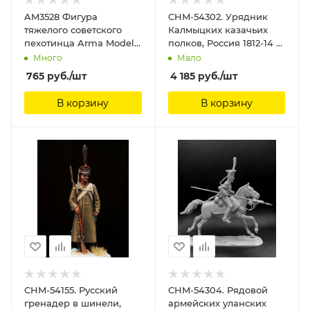
AM3528 Фигура
CHM-54302. Урядник
тяжелого советского
Калмыцких казачьих
пехотинца Arma Models,
полков, Россия 1812-14 гг.
1/35
54 мм. Материал -
Много
Мало
смола. Chronos
765
руб.
/шт
4 185
руб.
/шт
Miniatures, 54 мм
В корзину
В корзину
CHM-54155. Русский
CHM-54304. Рядовой
гренадер в шинели,
армейских уланских