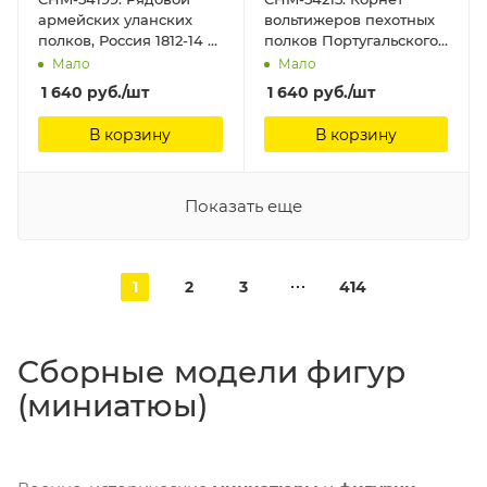
армейских уланских
вольтижеров пехотных
полков, Россия 1812-14 гг.
полков Португальского
54 мм. Материал -
легиона, 1809-14 гг. 54
Мало
Мало
смола. Chronos
мм. Материал - смола.
1 640
руб.
/шт
1 640
руб.
/шт
Miniatures,
Chronos Miniatures, 54
мм
В корзину
В корзину
Показать еще
1
2
3
414
Сборные модели фигур
(миниатюы)