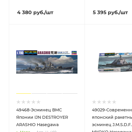
4 380
руб.
/шт
5 395
руб.
/шт
49468-Эсминец ВМС
49029-Cовремен
Японии IJN DESTROYER
японский ракетн
ARASHIO Hasegawa
эсминец J.M.S.D.F