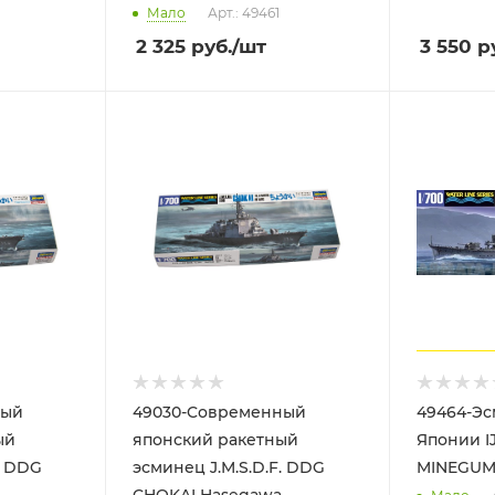
Мало
Арт.: 49461
2 325
руб.
/шт
3 550
ру
ный
49030-Cовременный
49464-Э
ый
японский ракетный
Японии I
. DDG
эсминец J.M.S.D.F. DDG
MINEGUM