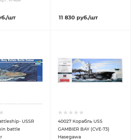
Арт.: H-464
б.
/шт
11 830
руб.
/шт
ttleship- USSR
40027 Корабль USS
nin battle
GAMBIER BAY (CVE-73)
r
Hasegawa