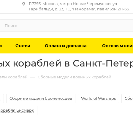
117393, Москва, метро Новые Черемушки, ул.
Гарибальди, д. 23, ТЦ "Панорама", павильон 2П-65.
ы
Статьи
Оплата и доставка
Оптовым кли
х кораблей в Санкт-Пете
—
ели кораблей
Сборные модели военных кораблей
в
Сборные модели броненосцев
World of Warships
Сбо
корабля Бисмарк