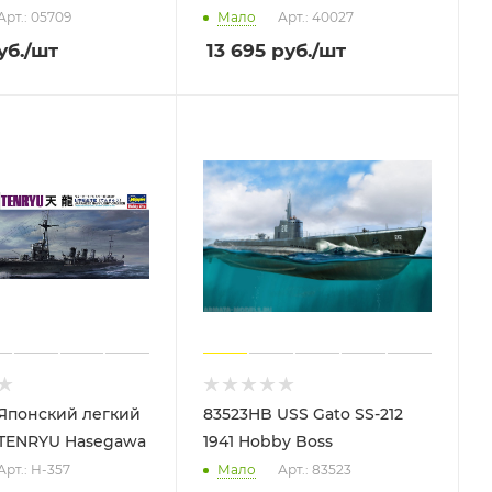
Арт.: 05709
Мало
Арт.: 40027
уб.
/шт
13 695
руб.
/шт
Японский легкий
83523HB USS Gato SS-212
TENRYU Hasegawa
1941 Hobby Boss
Арт.: H-357
Мало
Арт.: 83523