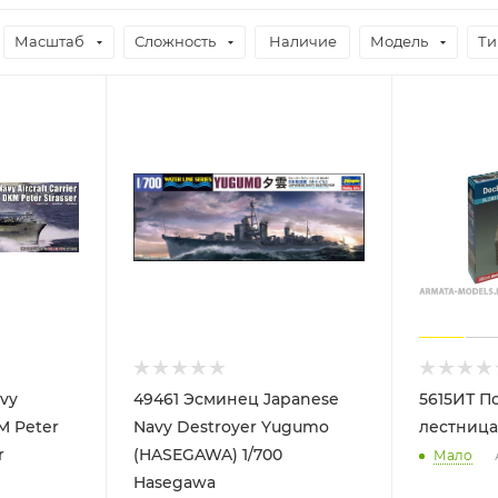
Масштаб
Сложность
Наличие
Модель
Ти
vy
49461 Эсминец Japanese
5615ИТ П
KM Peter
Navy Destroyer Yugumo
лестницам
r
(HASEGAWA) 1/700
Мало
Hasegawa