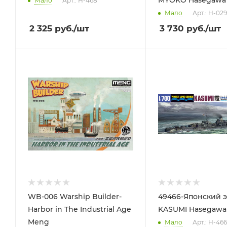
MYOKO Hasegawa
Мало
Арт.: H-468
Мало
Арт.: H-029
2 325
руб.
/шт
3 730
руб.
/шт
WB-006 Warship Builder-
49466-Японский 
Harbor in The Industrial Age
KASUMI Hasegawa
Meng
Мало
Арт.: H-466