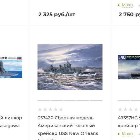
Мало
2 325
руб.
/шт
2 750
р
ий линкор
05742P Сборная модель
49357HG 
ии ISE Hasegawa
Американский тяжелый
крейсер 
крейсер USS New Orleans
Мало