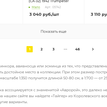
(CA-32) 1942 Trumpeter
Мало
Арт.: 05742
3 040
руб.
/шт
3 110
ру
Показать еще
1
2
3
46
инкора, авианосца или эсминца из тех, что представлен
ь достойное место в коллекции. При этом размер постр
сштабе 1:350 получится длиной 50-80 см, а 1:700 — от 25
ика ассоциируется с знаменитой «Авророй», это далеко 
 на нашем сайте вы найдете «Тайгер» из Королевского в
угие варианты.