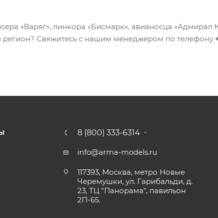
ера «Варяг», линкора «Бисмарк», авианосца «Адмирал Ку
 в регион? Свяжитесь с нашим менеджером по телефону
8 (800) 333-6314
Ы
info@arma-models.ru
117393, Москва, метро Новые
Черемушки, ул. Гарибальди, д.
23, ТЦ "Панорама", павильон
2П-65.