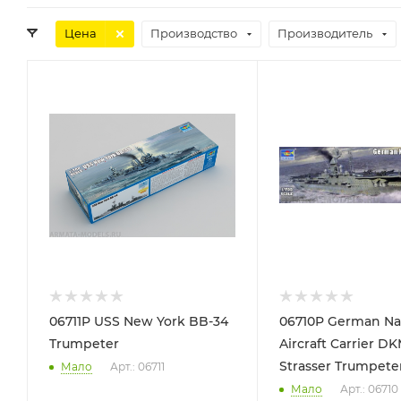
Цена
Производство
Производитель
06711P USS New York BB-34
06710P German Na
Trumpeter
Aircraft Carrier D
Strasser Trumpete
Мало
Арт.: 06711
Мало
Арт.: 06710