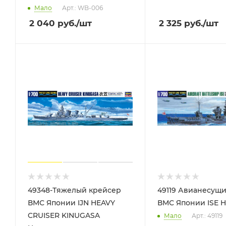
Мало
Арт.: WB-006
2 040
руб.
/шт
2 325
руб.
/шт
49348-Тяжелый крейсер
49119 Авианесущ
ВМС Японии IJN HEAVY
ВМС Япон
CRUISER KINUGASA
Мало
Арт.: 49119