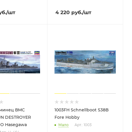
б.
/шт
4 220
руб.
/шт
сминец ВМС
1003FH Schnellboot S38B
JN DESTROYER
Fore Hobby
O Hasegawa
Мало
Арт.: 1003