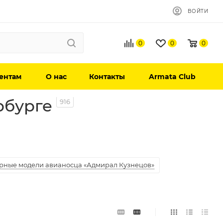
ВОЙТИ
0
0
0
ентам
О нас
Контакты
Armata Club
рбурге
916
рные модели авианосца «Адмирал Кузнецов»