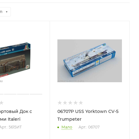
п
ортовый Док с
06707P USS Yorktown CV-5
и Italeri
Trumpeter
Арт.: 5615ИТ
Мало
Арт.: 06707