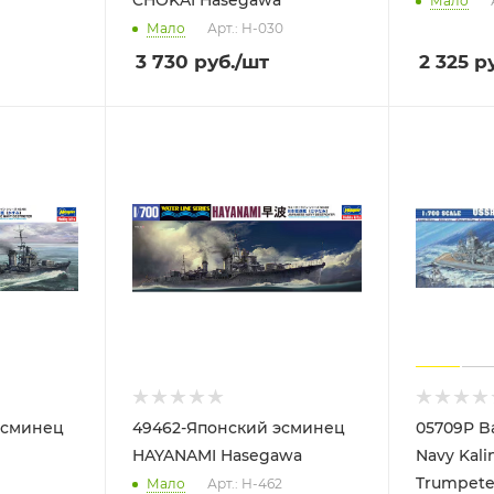
CHOKAI Hasegawa
Мало
Мало
Арт.: H-030
3 730
руб.
/шт
2 325
ру
эсминец
49462-Японский эсминец
05709P Ba
HAYANAMI Hasegawa
Navy Kali
Trumpete
Мало
Арт.: H-462