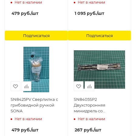
цангами SONA
Нет в наличии
Нет в наличии
479
руб.
/шт
1 095
руб.
/шт
Подписаться
Подписаться
SN8425PV Сверлилка с
SN8405SP2
грибовидной ручкой
Двухсторонняя
SONA
минидрель со
скользящим зажимом
Нет в наличии
Нет в наличии
SONA
479
руб.
/шт
267
руб.
/шт