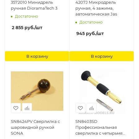
3572010 Минидрель
4207J Микродрель
ручная DioramaTech 3
ручная, 4 зажима,
автоматическая Jas
Достаточно
Достаточно
2 855
руб.
/шт
945
руб.
/шт
В корзину
В корзину
SN8424PV Сверлилка с
SN8403SD
шаровидной ручкой
Профессиональная
SONA
сверлилка с четырьмя