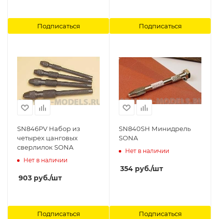
Подписаться
Подписаться
SN846PV Набор из
SN840SH Минидрель
четырех цанговых
SONA
сверлилок SONA
Нет в наличии
Нет в наличии
354
руб.
/шт
903
руб.
/шт
Подписаться
Подписаться