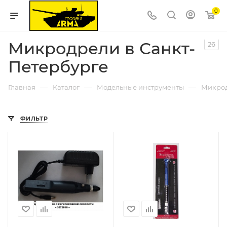
0
Микродрели в Санкт-
26
Петербурге
—
—
—
Главная
Каталог
Модельные инструменты
Микро
ФИЛЬТР