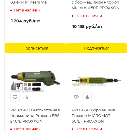
0,1-1мм Mineshima
с бор-машиной Proxxon
Micromot 50E PROXXON
Нет в наличии
Нет в наличии
1 204
руб.
/шт
10 158
руб.
/шт
Подписаться
Подписаться
PRO28472 Высокоточная
PRO28512 Бормашина
бормашина Proxxon FBS
Proxxon MICROMOT
240/E PROXXON
60/EF PROXXON
Нет в наличии
Нет в наличии