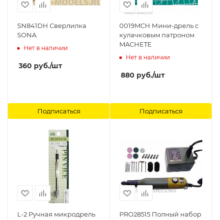
SN841DH Сверлилка
0019MCH Мини-дрель с
SONA
кулачковым патроном
MACHETE
Нет в наличии
Нет в наличии
360
руб.
/шт
880
руб.
/шт
Подписаться
Подписаться
L-2 Ручная микродрель
PRO28515 Полный набор