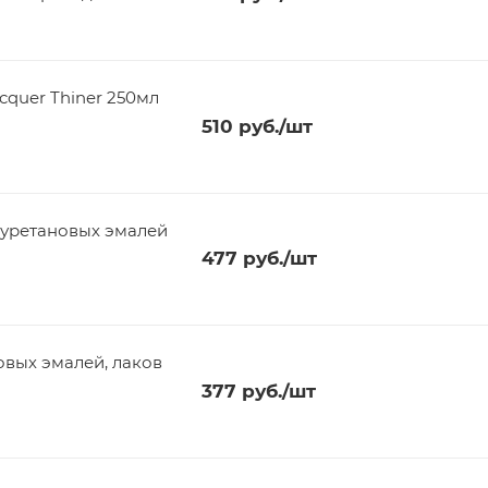
cquer Thiner 250мл
510
руб.
/шт
луретановых эмалей
477
руб.
/шт
овых эмалей, лаков
377
руб.
/шт