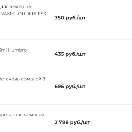
для эмали на
а) ENAMEL OUDERLESS
750
руб.
/шт
5ml Humbrol
435
руб.
/шт
ретановых эмалей 8
695
руб.
/шт
луретановых эмалей
2 798
руб.
/шт