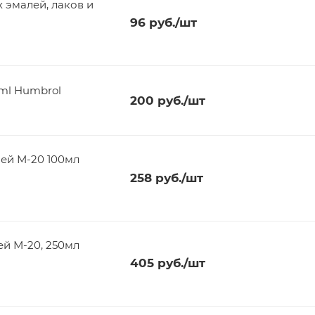
 эмалей, лаков и
96
руб.
/шт
8ml Humbrol
200
руб.
/шт
ей М-20 100мл
258
руб.
/шт
ей М-20, 250мл
405
руб.
/шт