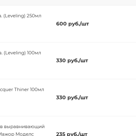
 (Leveling) 250мл
600
руб.
/шт
 (Leveling) 100мл
330
руб.
/шт
cquer Thiner 100мл
330
руб.
/шт
ов выравнивающий
я Мажор Моделс
235
руб.
/шт