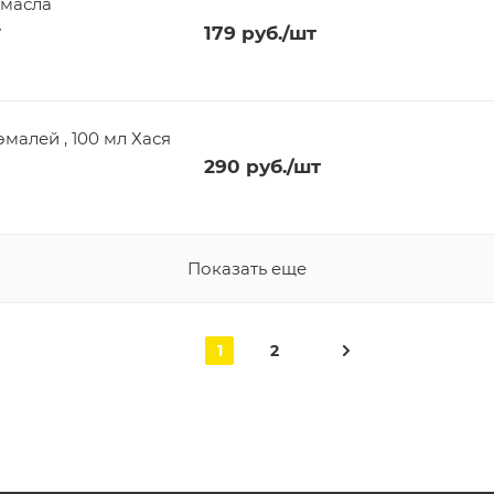
 масла
y
179
руб.
/шт
малей , 100 мл Хася
290
руб.
/шт
Показать еще
1
2