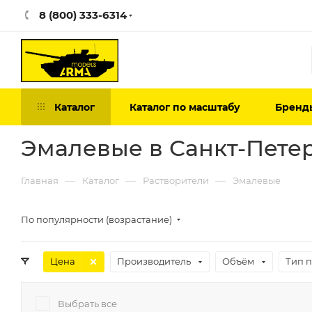
8 (800) 333-6314
Каталог
Каталог по масштабу
Бренд
Эмалевые в Санкт-Пете
—
—
—
Главная
Каталог
Растворители
Эмалевые
По популярности (возрастание)
Цена
Производитель
Объём
Тип 
Выбрать все