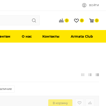
ВОЙТИ
0
0
0
ентам
О нас
Контакты
Armata Club
аличие
В корзину