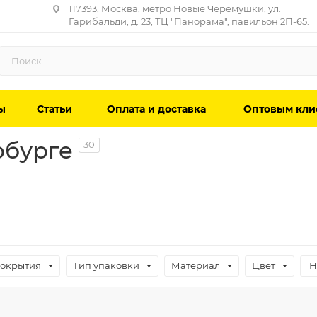
117393, Москва, метро Новые Черемушки, ул.
Гарибальди, д. 23, ТЦ "Панорама", павильон 2П-65.
ы
Статьи
Оплата и доставка
Оптовым кли
рбурге
30
покрытия
Тип упаковки
Материал
Цвет
Н