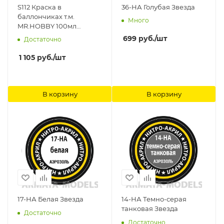
S112 Краска в
36-НА Голубая Звезда
баллончиках т.м.
Много
MR.HOBBY 100мл
CHARACTER FLESH (2)
699
руб.
/шт
Достаточно
Gunze Sangyo
1 105
руб.
/шт
В корзину
В корзину
17-НА Белая Звезда
14-НА Темно-серая
танковая Звезда
Достаточно
Достаточно