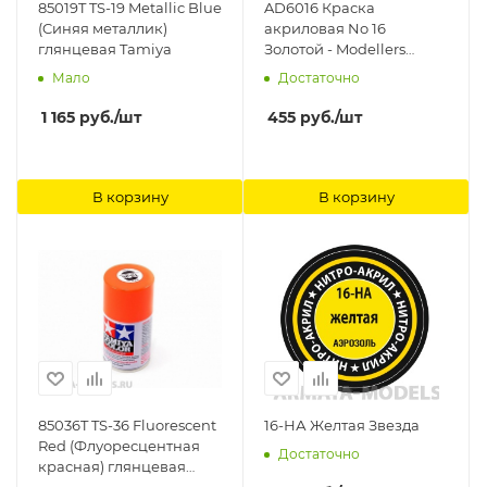
85019T TS-19 Metallic Blue
AD6016 Краска
(Cиняя металлик)
акриловая No 16
глянцевая Tamiya
Золотой - Modellers
Spray 150 ML Humbrol
Мало
Достаточно
1 165
руб.
/шт
455
руб.
/шт
В корзину
В корзину
85036T TS-36 Fluorescent
16-НА Желтая Звезда
Red (Флуоресцентная
Достаточно
красная) глянцевая