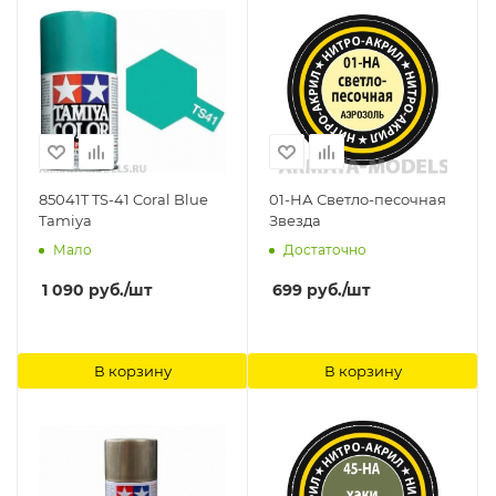
85041T TS-41 Coral Blue
01-НА Светло-песочная
Tamiya
Звезда
Мало
Достаточно
1 090
руб.
/шт
699
руб.
/шт
В корзину
В корзину