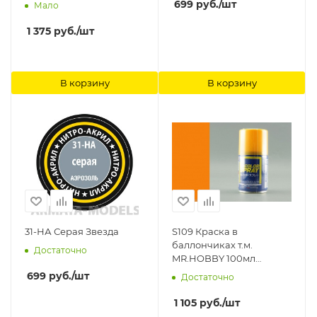
Tamiya
699
руб.
/шт
Мало
1 375
руб.
/шт
В корзину
В корзину
31-НА Серая Звезда
S109 Краска в
баллончиках т.м.
Достаточно
MR.HOBBY 100мл
CHARACTER YELLOW
699
руб.
/шт
Достаточно
Gunze Sangyo
1 105
руб.
/шт