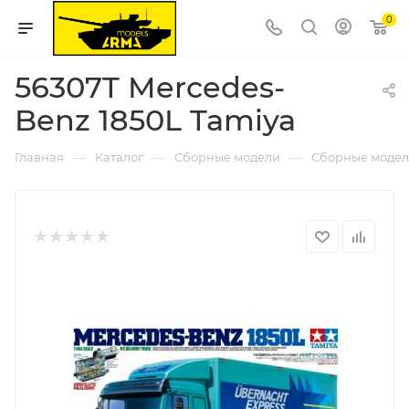
0
56307T Mercedes-
Benz 1850L Tamiya
—
—
—
Главная
Каталог
Сборные модели
Сборные модел