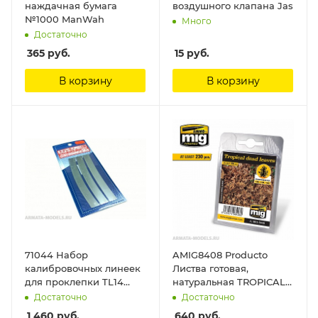
наждачная бумага
воздушного клапана Jas
№1000 ManWah
Много
Достаточно
365
руб.
15
руб.
В корзину
В корзину
71044 Набор
AMIG8408 Producto
калибровочных линеек
Листва готовая,
для проклепки TL14
натуральная TROPICAL
Hasegawa
LEAVES Ammo Mig
Достаточно
Достаточно
1 460
руб.
640
руб.