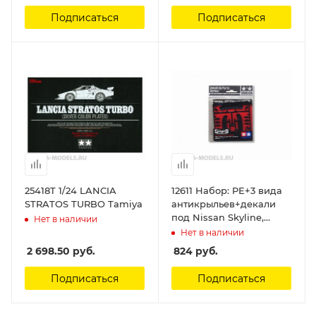
Подписаться
Подписаться
25418T 1/24 LANCIA
12611 Набор: PE+3 вида
STRATOS TURBO Tamiya
антикрыльев+декали
под Nissan Skyline,
Нет в наличии
Honda2000, MazdaRX-7)
Нет в наличии
Tamiya
2 698.50
руб.
824
руб.
Подписаться
Подписаться