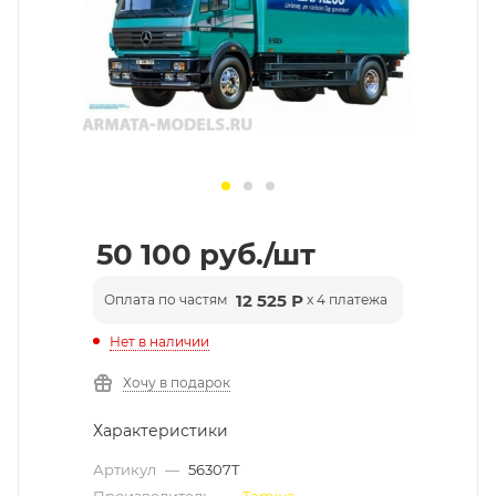
50 100
руб.
/шт
12 525 Р
Оплата по частям
x 4 платежа
Нет в наличии
Хочу в подарок
Характеристики
Артикул
—
56307T
Производитель
—
Tamiya