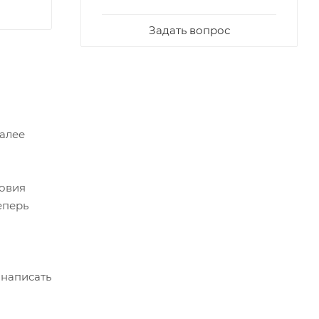
Задать вопрос
Далее
ловия
еперь
 написать