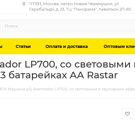
117393, Москва, метро Новые Черемушки, ул.
Гарибальди, д. 23, ТЦ "Панорама", павильон 2П-65.
ы
Статьи
Оплата и доставка
Оптовым кли
ador LP700, со световыми
3 батарейках АА Rastar
300 Машина р/у Aventador LP700, со световыми и звуковыми эффек