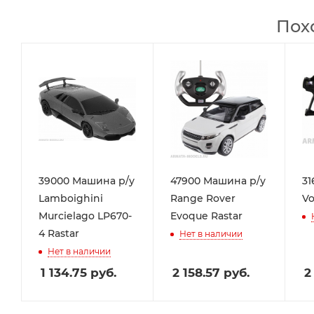
Пох
39000 Машина р/у
47900 Машина р/у
31
Lamboighini
Range Rover
Vo
Murcielago LP670-
Evoque Rastar
4 Rastar
Нет в наличии
Нет в наличии
1 134.75
руб.
2 158.57
руб.
2