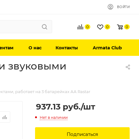
ВОЙТИ
0
0
0
ентам
О нас
Контакты
Armata Club
 и звуковыми
тами, работает на 3 батарейках АА Rastar
937.13
руб.
/шт
Нет в наличии
Подписаться