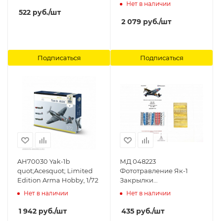
Нет в наличии
522
руб.
/шт
2 079
руб.
/шт
Подписаться
Подписаться
AH70030 Yak-1b
МД 048223
quot;Acesquot; Limited
Фототравление Як-1
Edition Arma Hobby, 1/72
Закрылки
(Микродизайн) 1/48
Нет в наличии
Нет в наличии
Микродизайн
1 942
руб.
/шт
435
руб.
/шт