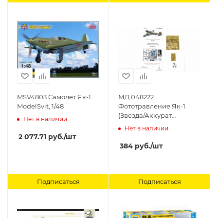
MSV4803 Самолет Як-1
МД 048222
ModelSvit, 1/48
Фототравление Як-1
(Звезда/Аккурат
Нет в наличии
Миниатюр/ Модел Свит)
Нет в наличии
(Микродизайн) 1/48
2 077.71
руб.
/шт
Микродизайн
384
руб.
/шт
Подписаться
Подписаться