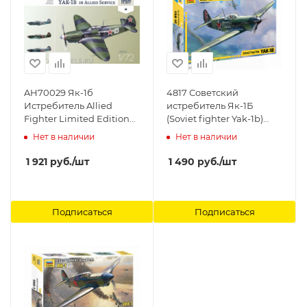
AH70029 Як-1б
4817 Советский
Истребитель Allied
истребитель Як-1Б
Fighter Limited Edition
(Soviet fighter Yak-1b)
Arma Hobby, 1/72
Звезда, 1/48
Нет в наличии
Нет в наличии
1 921
руб.
/шт
1 490
руб.
/шт
Подписаться
Подписаться