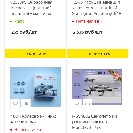
72658KV Окрасочная
12343 Игрушка авиация
маска Як-1 (ранний/
Yakovlev Yak-1 Battle of
поздний) + маски на
Stalingrad Academy, 1/48
диски и колеса для
Мало
Нет в наличии
моделей фирмы
AMODEL KV Models
235
руб.
/шт
2 336
руб.
/шт
В корзину
Подписаться
48011 Колеса Як-1, Як-3
MSV4802 Самолет Як-1
А-Резин 1/48
ранний на лыжах
ModelSvit, 1/48
Нет в наличии