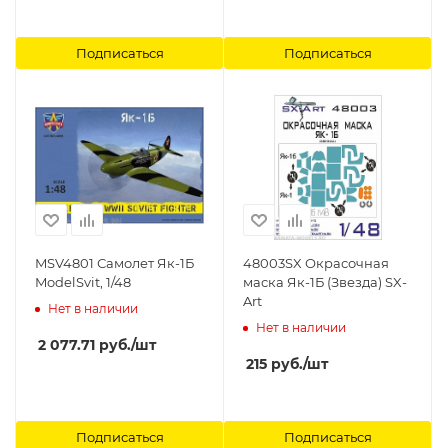
Подписаться
Подписаться
MSV4801 Самолет Як-1Б
48003SX Окрасочная
ModelSvit, 1/48
маска Як-1Б (Звезда) SX-
Art
Нет в наличии
Нет в наличии
2 077.71
руб.
/шт
215
руб.
/шт
Подписаться
Подписаться