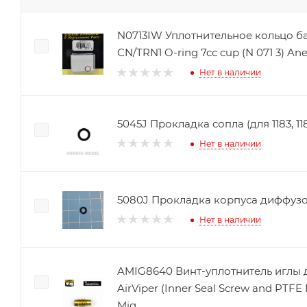
N0713IW Уплотнительное кольцо б
CN/TRN1 O-ring 7сс cup (N 071 3) Ane
Нет в наличии
5045J Прокладка сопла (для 1183, 118
Нет в наличии
5080J Прокладка корпуса диффузо
Нет в наличии
AMIG8640 Винт-уплотнитель иглы д
AirViper (Inner Seal Screw and PTF
Mig