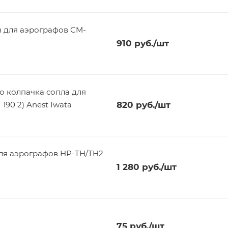
ы для аэрографов CM-
910
руб.
/шт
о колпачка сопла для
90 2) Anest Iwata
820
руб.
/шт
для аэрографов HP-TH/TH2
1 280
руб.
/шт
75
руб.
/шт