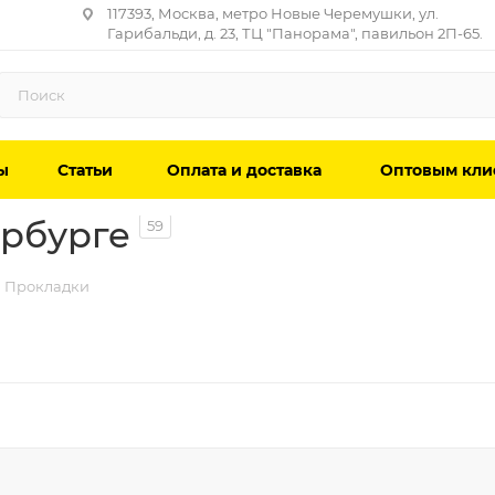
117393, Москва, метро Новые Черемушки, ул.
Гарибальди, д. 23, ТЦ "Панорама", павильон 2П-65.
ы
Статьи
Оплата и доставка
Оптовым кли
ербурге
59
Прокладки