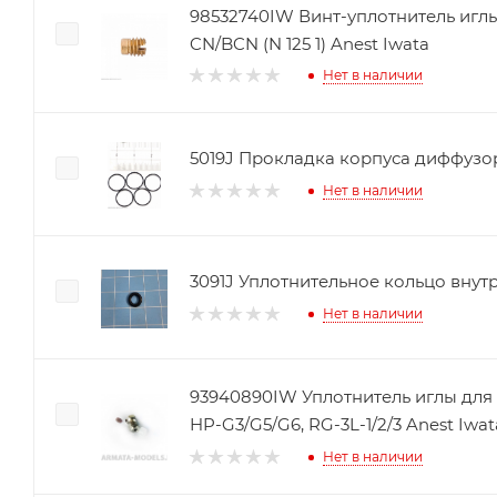
98532740IW Винт-уплотнитель игл
CN/BCN (N 125 1) Anest Iwata
Нет в наличии
5019J Прокладка корпуса диффузора 
Нет в наличии
3091J Уплотнительное кольцо внутр
Нет в наличии
93940890IW Уплотнитель иглы для 
HP-G3/G5/G6, RG-3L-1/2/3 Anest Iwat
Нет в наличии