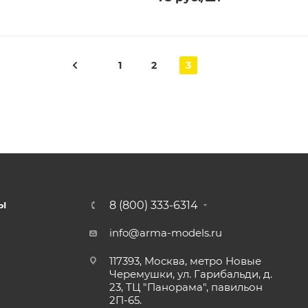
1
2
3
8 (800) 333-6314
Ы
info@arma-models.ru
117393, Москва, метро Новые
Черемушки, ул. Гарибальди, д.
23, ТЦ "Панорама", павильон
2П-65.