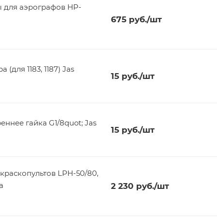
ы для аэрографов HP-
675
руб.
/шт
(для 1183, 1187) Jas
15
руб.
/шт
еннее гайка G1/8quot; Jas
15
руб.
/шт
краскопультов LPH-50/80,
a
2 230
руб.
/шт