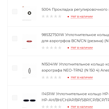
5004 Прокладка регулировочного ви
Нет в наличии
98532750IW Уплотнительное кольц
для аэрогрфов BCN/CN (резина) (N 1
Нет в наличии
N1504IW Уплотнительное кольцо к
аэрографа NEO-TRN2 (N 150 4) Anes
Нет в наличии
I1451IW Уплотнительное кольцо HP
HP-AH/BH/CH/AP/BP/SBP/CP/BCP/TR1/T
Нет в наличии