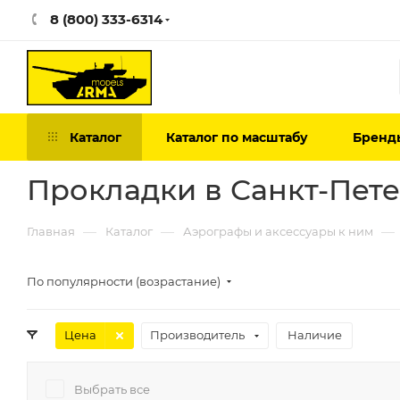
8 (800) 333-6314
Каталог
Каталог по масштабу
Бренд
Прокладки в Санкт-Пет
—
—
—
Главная
Каталог
Аэрографы и аксессуары к ним
По популярности (возрастание)
Цена
Производитель
Наличие
Выбрать все