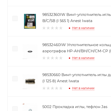
98532360IW Винт-уплотнитель игл
B/C/SB (I 565 1) Anest Iwata
Нет в наличии
98532460IW Уплотнительное кольц
аэрографов HP-AH/BH/CH/CM-CP (I 1
Нет в наличии
98530660 Винт-уплотнитель иглы 
(I 125 8) Anest Iwata
Нет в наличии
5002 Прокладка иглы, тефлон Jas