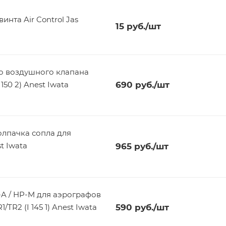
нта Air Control Jas
15
руб.
/шт
о воздушного клапана
50 2) Anest Iwata
690
руб.
/шт
олпачка сопла для
t Iwata
965
руб.
/шт
-A / HP-M для аэрографов
R2 (I 145 1) Anest Iwata
590
руб.
/шт