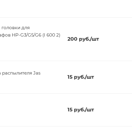
 головки для
фов HP-G3/G5/G6 (I 600 2)
200
руб.
/шт
 распылителя Jas
15
руб.
/шт
15
руб.
/шт