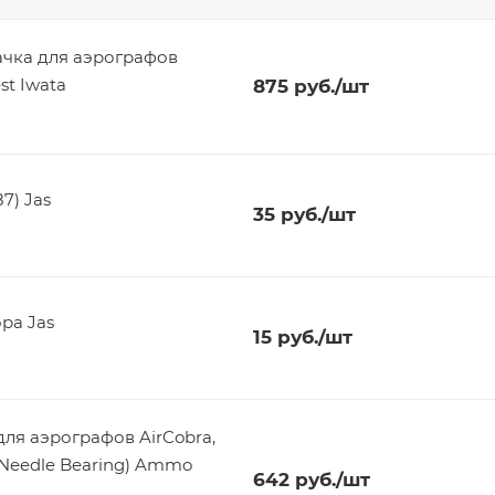
ачка для аэрографов
st Iwata
875
руб.
/шт
7) Jas
35
руб.
/шт
ра Jas
15
руб.
/шт
ля аэрографов AirCobra,
E Needle Bearing) Ammo
642
руб.
/шт