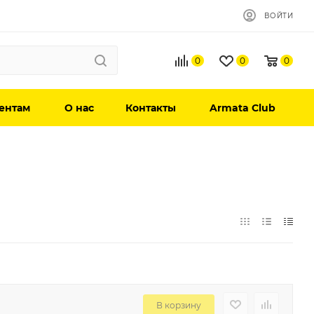
ВОЙТИ
0
0
0
ентам
О нас
Контакты
Armata Club
В корзину