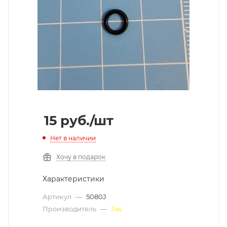
15
руб.
/шт
Нет в наличии
Хочу в подарок
Характеристики
Артикул
—
5080J
Производитель
—
Jas