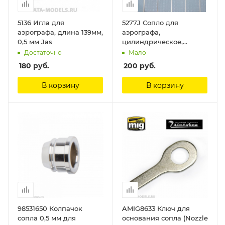
5136 Игла для
5277J Сопло для
аэрографа, длина 139мм,
аэрографа,
0,5 мм Jas
цилиндрическое,
диаметр 0,8 мм Jas
Достаточно
Мало
180
руб.
200
руб.
В корзину
В корзину
98531650 Колпачок
AMIG8633 Ключ для
сопла 0,5 мм для
основания сопла (Nozzle