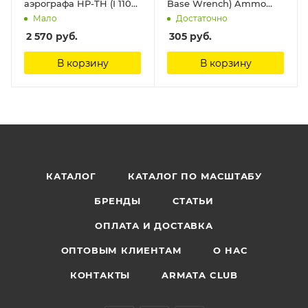
аэрографа HP-TH (I 110
Base Wrench) Ammo
6) Anest Iwata
Mig
Мало
Достаточно
2 570
руб.
305
руб.
В корзину
В корзину
КАТАЛОГ
КАТАЛОГ ПО МАСШТАБУ
БРЕНДЫ
СТАТЬИ
ОПЛАТА И ДОСТАВКА
ОПТОВЫМ КЛИЕНТАМ
О НАС
КОНТАКТЫ
ARMATA CLUB