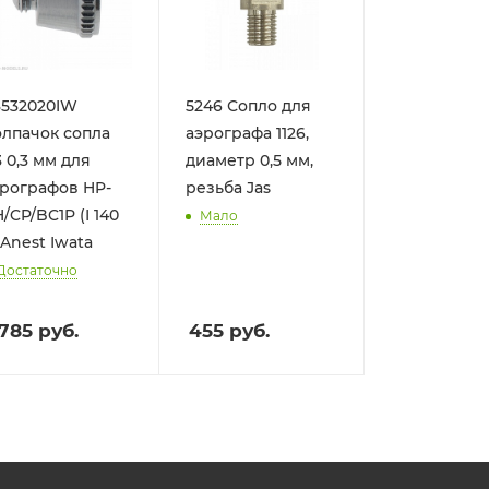
8532020IW
5246 Сопло для
лпачок сопла
аэрографа 1126,
 0,3 мм для
диаметр 0,5 мм,
рографов HP-
резьба Jas
/CP/BC1P (I 140
Мало
 Anest Iwata
Достаточно
 785
руб.
455
руб.