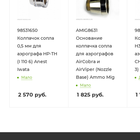
98531650
AMIG8631
9
Колпачок сопла
Основание
Ко
0,5 мм для
колпачка сопла
H3
аэрографа HP-TH
для аэрографов
аэ
(I 110 6) Anest
AirCobra и
CH
Iwata
AirViper (Nozzle
3)
Base) Ammo Mig
Мало
Мало
2 570
руб.
1 825
руб.
1