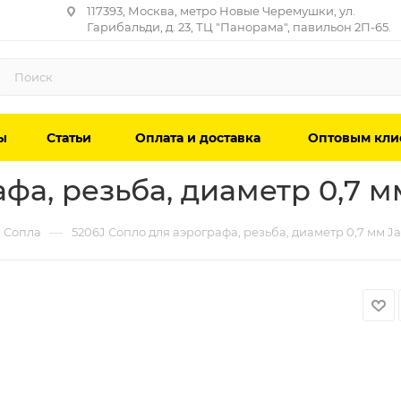
117393, Москва, метро Новые Черемушки, ул.
Гарибальди, д. 23, ТЦ "Панорама", павильон 2П-65.
ы
Статьи
Оплата и доставка
Оптовым кли
фа, резьба, диаметр 0,7 м
—
Сопла
5206J Сопло для аэрографа, резьба, диаметр 0,7 мм Ja