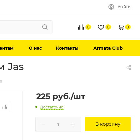
ВОЙТИ
0
0
0
ентам
О нас
Контакты
Armata Club
м Jas
s
225
руб.
/шт
Достаточно
В корзину