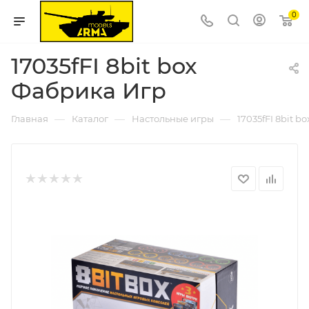
0
17035fFI 8bit box
Фабрика Игр
—
—
—
Главная
Каталог
Настольные игры
17035fFI 8bit 