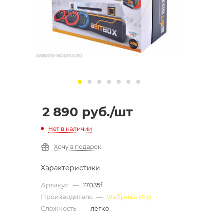
2 890
руб.
/шт
Нет в наличии
Хочу в подарок
Характеристики
Артикул
—
17035f
Производитель
—
Фабрика Игр
Сложность
—
легко