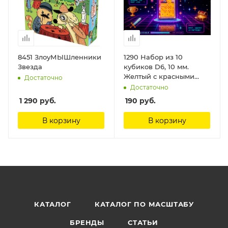
8451 ЗлоуМЫШленники
1290 Набор из 10
Звезда
кубиков D6, 10 мм.
Желтый с красными
Достаточно
точками в блистере
Достаточно
Кубики собственного
1 290
руб.
190
руб.
производства Звезда
В корзину
В корзину
КАТАЛОГ
КАТАЛОГ ПО МАСШТАБУ
БРЕНДЫ
СТАТЬИ