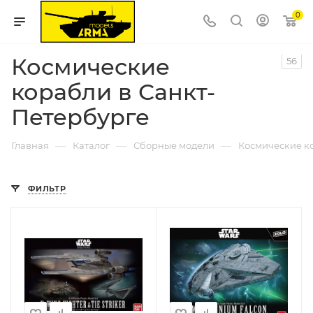
0
Космические
56
корабли в Санкт-
Петербурге
—
—
—
Главная
Каталог
Сборные модели
Космические к
ФИЛЬТР