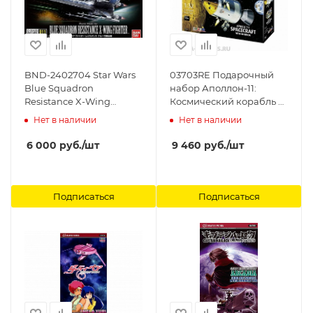
BND-2402704 Star Wars
03703RE Подарочный
Blue Squadron
набор Аполлон-11:
Resistance X-Wing
Космический корабль с
Fighter Bandai, 1/72
интерьером Revell
Нет в наличии
Нет в наличии
6 000
руб.
/шт
9 460
руб.
/шт
Подписаться
Подписаться