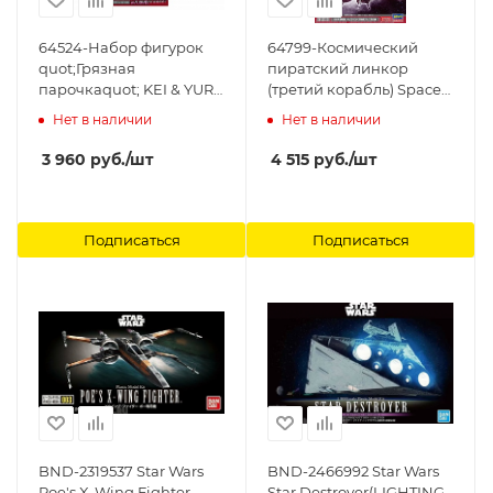
64524-Набор фигурок
64799-Космический
quot;Грязная
пиратский линкор
парочкаquot; KEI & YURI
(третий корабль) Space
с космическим
Pirate Battleship
Нет в наличии
Нет в наличии
кораблем LOVELY
ARCADIA Third ship
ANGEL (1/300) Hasegawa,
Hasegawa, 1/2500
3 960
руб.
/шт
4 515
руб.
/шт
1/20
Подписаться
Подписаться
BND-2319537 Star Wars
BND-2466992 Star Wars
Poe's X-Wing Fighter
Star Destroyer(LIGHTING