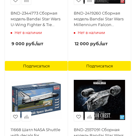
BND-2344773 Сборная
BND-2419260 Сборная
модель Bandai Star Wars
модель Bandai Star Wars
U-Wing Fighter & Tie
Millennium Falcon
striker Rogue One
(Lando Calrissian Ver.)
Нет в наличии
Нет в наличии
Bandai, 1/144
Bandai, 1/144
9 000
руб.
/шт
12 000
руб.
/шт
Подписаться
Подписаться
11668 Шатл NASA Shuttle
BND-2557091 Сборная
with decals for
модель Bandai Star Wars