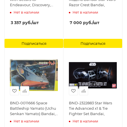
Endeavour, Discovery,
Razor Crest Bandai,
Atlantis, Enterprise
Нет в наличии
Нет в наличии
MINICRAFT
3 357
руб.
/шт
7 000
руб.
/шт
Подписаться
Подписаться
BND-0011666 Space
BND-2322883 Star Wars
Battleship Yamato (Uchu
Tie Advanced x1 & Tie
Senkan Yamato) Bandai,
Fighter Set Bandai,
1/1000
Нет в наличии
Нет в наличии