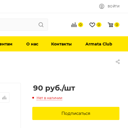
ВОЙТИ
0
0
0
ентам
О нас
Контакты
Armata Club
90
руб.
/шт
Нет в наличии
Подписаться