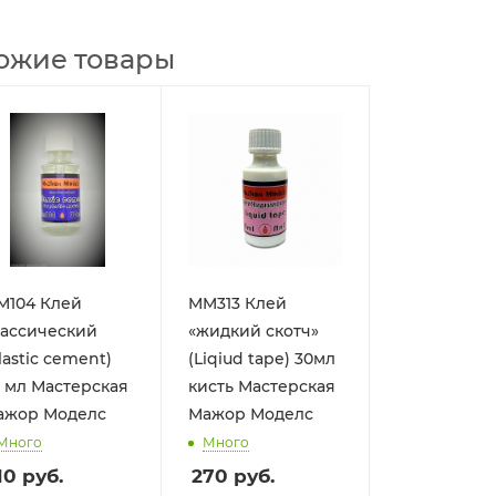
ожие товары
М104 Клей
MM313 Клей
лассический
«жидкий скотч»
lastic cement)
(Liqiud tape) 30мл
 мл Мастерская
кисть Мастерская
ажор Моделс
Мажор Моделс
Много
Много
10
руб.
270
руб.