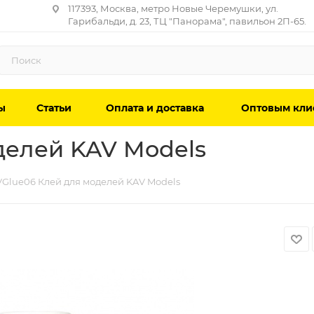
117393, Москва, метро Новые Черемушки, ул.
Гарибальди, д. 23, ТЦ "Панорама", павильон 2П-65.
ы
Статьи
Оплата и доставка
Оптовым кли
делей KAV Models
Glue06 Клей для моделей KAV Models