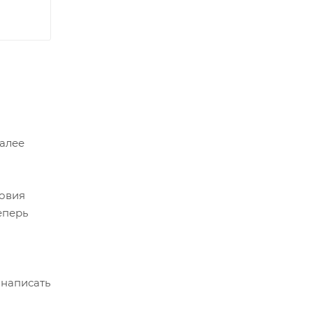
Далее
ловия
еперь
 написать