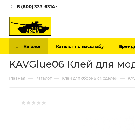
8 (800) 333-6314
Каталог
Каталог по масштабу
Бренд
KAVGlue06 Клей для мо
—
—
—
Главная
Каталог
Клей для сборных моделей
KAV