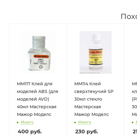
Пох
MM117 Клей для
MM114 Клей
М
моделей ABS (для
сверхтекучий SP
к
моделей AVD)
30мл стекло
(P
40мл Мастерская
Мастерская
30
Мажор Моделс
Мажор Моделс
М
Много
Много
400
руб.
230
руб.
2