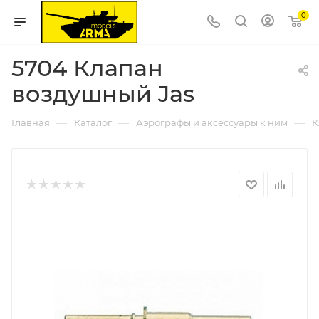
0
5704 Клапан
воздушный Jas
—
—
—
Главная
Каталог
Аэрографы и аксессуары к ним
К