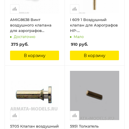
AMIG8638 Винт
I 609 1 Воздушный
воздушного клапана
клапан для Аэрографов
для аэрографов
HP-
AirCobra, AirViper (Air
BCS/BS/SBS/CS/SAR/AR/BCR/B
Достаточно
Мало
Valve Screw) Ammo Mig
Anest Iwata
375
руб.
910
руб.
В корзину
В корзину
5705 Клапан воздушный
5951 Толкатель