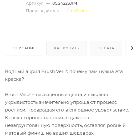
Артикул
—
05.2422SJIM
Производитель
—
Jim Scale
ОПИСАНИЕ
КАК КУПИТЬ
ОПЛАТА
Д
Водный акрил Brush Ver.2: почему вам нужна эта
краска?
Brush Ver.2 – насыщенные цвета и высокая
укрывистость значительно упрощают процесс
росписи, превращая его в сплошное удовольствие.
Краска хорошо наносится даже на
незагрунтованную поверхность, оставляя ровный
матовый финиш на ваших шедеврах.