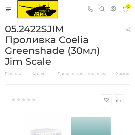
0
05.2422SJIM
Проливка Coelia
Greenshade (30мл)
Jim Scale
—
—
—
Главная
Каталог
Дополнения к моделям
Химия