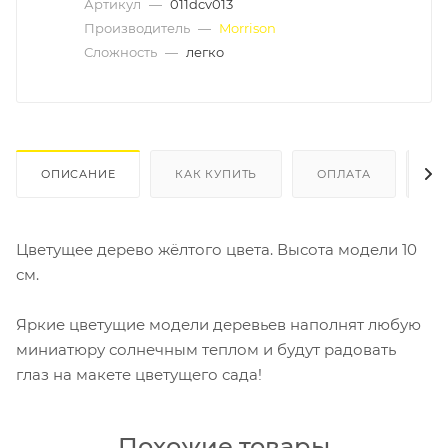
Артикул
—
011dcv013
Производитель
—
Morrison
Сложность
—
легко
ОПИСАНИЕ
КАК КУПИТЬ
ОПЛАТА
Д
Цветущее дерево жёлтого цвета. Высота модели 10
см.
Яркие цветущие модели деревьев наполнят любую
миниатюру солнечным теплом и будут радовать
глаз на макете цветущего сада!
Похожие товары