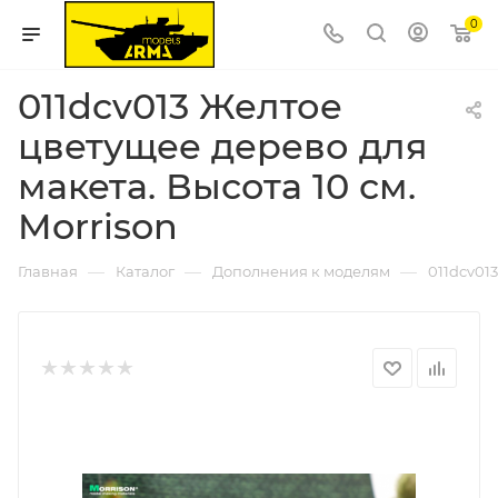
0
011dcv013 Желтое
цветущее дерево для
макета. Высота 10 см.
Morrison
—
—
—
Главная
Каталог
Дополнения к моделям
011dcv01