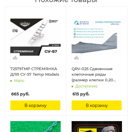
72579TMP СТРЕМЯНКА
QRV-025 Сдвоенные
ДЛЯ СУ-57 Temp Models
клепочные ряды
(размер клепки 0.20
Мало
mm, интервал 0.8 mm),
Достаточно
белые, длина 5,8 m
665
руб.
615
руб.
Quinta Studio
В корзину
В корзину